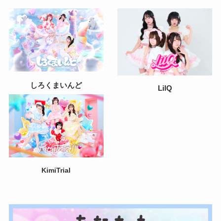
しろくまいんど
LilQ
KimiTrial